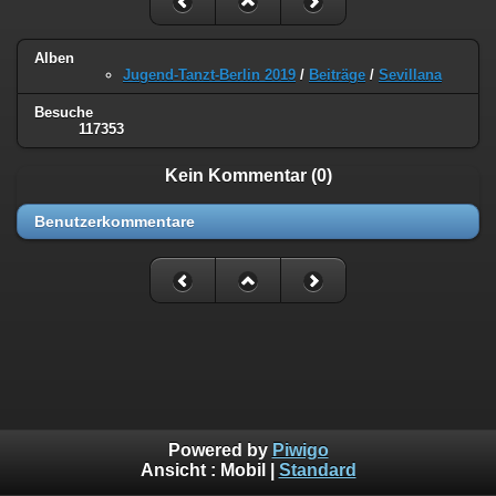
Alben
Jugend-Tanzt-Berlin 2019
/
Beiträge
/
Sevillana
Besuche
117353
Kein Kommentar (0)
Benutzerkommentare
Powered by
Piwigo
Ansicht :
Mobil
|
Standard