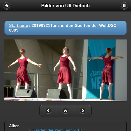
Bilder von Ulf Dietrich
Startseite
/
20190921Tanz in den Gaerten der WeltDSC
8985
Alben
Gaerten der Welt Tanz 2019