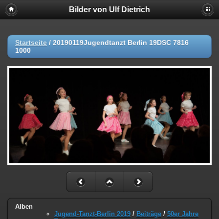
Bilder von Ulf Dietrich
Startseite
/
20190119Jugendtanzt Berlin 19DSC 7816
1000
Alben
Jugend-Tanzt-Berlin 2019
/
Beiträge
/
50er Jahre